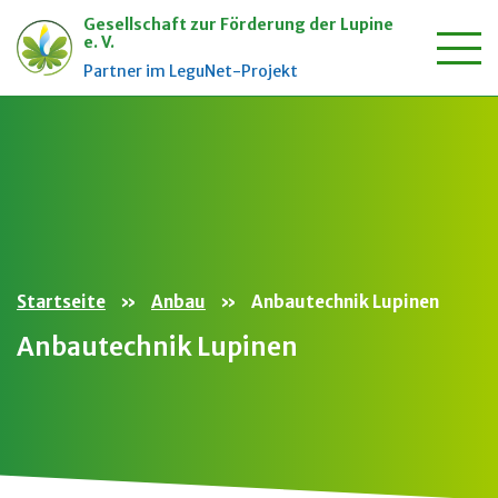
Gesellschaft zur Förderung der Lupine
e. V.
Zum
Partner im LeguNet-Projekt
Inhalt
springen
Startseite
»
Anbau
»
Anbautechnik Lupinen
Anbautechnik Lupinen