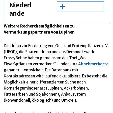
Niederl
Marktgemeinschaft
Hauptgenossenschaft
Kiel
/
Öko & 
Nottleben
/
Öko
Ökoflur GmbH
AG
ande
REKASAN GmbH
Heinr. Hüttmann
Kaulsdorf
/
Öko & konv
Nahe
LUB & LUW
konv.
Mineralfutter
Nahe-Mühle
Weitere Recherchemöglichkeiten zu
Vermarktungspartnern von Lupinen
Firma
Stadt
Lupinenart
Produktion
Boerenbond
Deurne
/
Öko & konv.
Die Union zur Förderung von Oel- und Proteinpflanzen e.V.
Deurne
(NL)
(UFOP), die Saaten-Union und das Demonetzwerk
Frank Food
Twello
/
Öko & konv.
Erbse/Bohne haben gemeinsam das Tool „Wo
Products
(NL)
Eiweißpflanzen vermarken?“ – oder kurz
Abnehmerkarte
genannt – entwickelt. Die Datenbank mit
Kontaktadressen wird laufend aktualisiert. Es besteht die
Möglichkeit einer differenzierten Suche nach
Körnerleguminosenart (Lupinen, Ackerbohnen,
Futtererbsen und Sojabohnen), Anbausystem
(konventionell, ökologisch) und Umkreis.