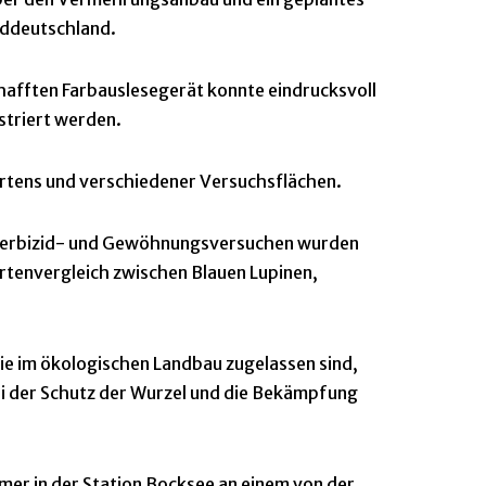
rddeutschland.
hafften Farbauslesegerät konnte eindrucksvoll
striert werden.
artens und verschiedener Versuchsflächen.
 Herbizid- und Gewöhnungsversuchen wurden
rtenvergleich zwischen Blauen Lupinen,
ie im ökologischen Landbau zugelassen sind,
i der Schutz der Wurzel und die Bekämpfung
mer in der Station Bocksee an einem von der