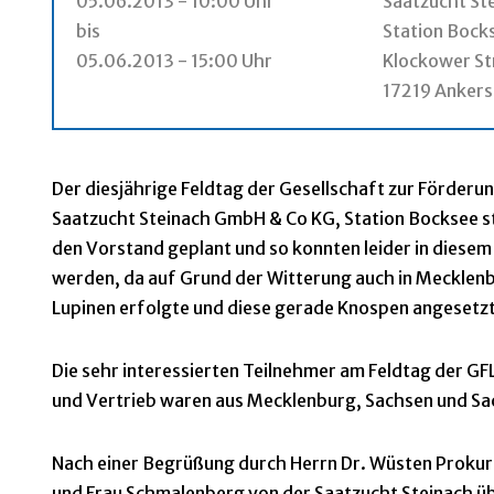
05.06.2013 - 10:00 Uhr
Saatzucht St
bis
Station Bock
05.06.2013 - 15:00 Uhr
Klockower Str
17219 Anker
Der diesjährige Feldtag der Gesellschaft zur Förderun
Saatzucht Steinach GmbH & Co KG, Station Bocksee st
den Vorstand geplant und so konnten leider in diesem
werden, da auf Grund der Witterung auch in Meckle
Lupinen erfolgte und diese gerade Knospen angesetzt
Die sehr interessierten Teilnehmer am Feldtag der G
und Vertrieb waren aus Mecklenburg, Sachsen und Sa
Nach einer Begrüßung durch Herrn Dr. Wüsten Prokuri
und Frau Schmalenberg von der Saatzucht Steinach ü