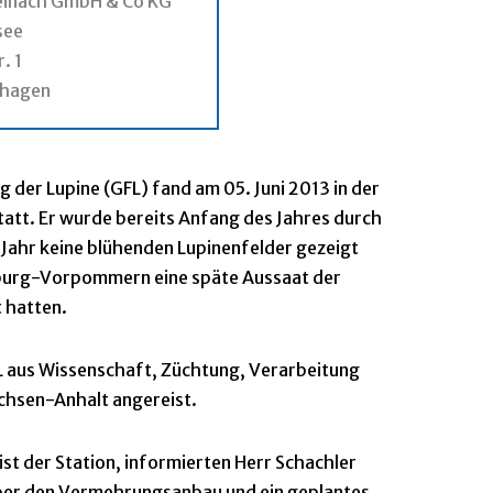
einach GmbH & Co KG
see
. 1
shagen
g der Lupine (GFL) fand am 05. Juni 2013 in der
att. Er wurde bereits Anfang des Jahres durch
 Jahr keine blühenden Lupinenfelder gezeigt
nburg-Vorpommern eine späte Aussaat der
 hatten.
FL aus Wissenschaft, Züchtung, Verarbeitung
chsen-Anhalt angereist.
st der Station, informierten Herr Schachler
ber den Vermehrungsanbau und ein geplantes