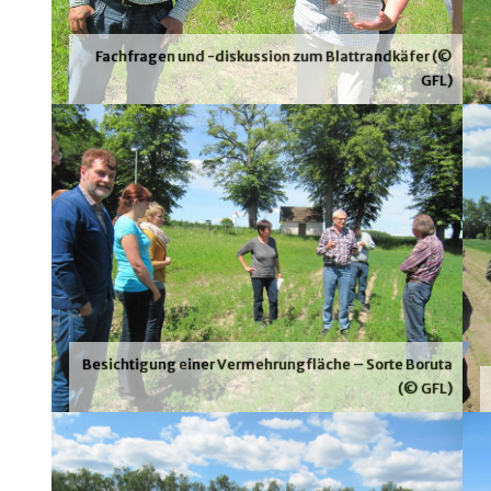
Fachfragen und -diskussion zum Blattrandkäfer (©
GFL)
Besichtigung einer Vermehrungfläche – Sorte Boruta
(© GFL)