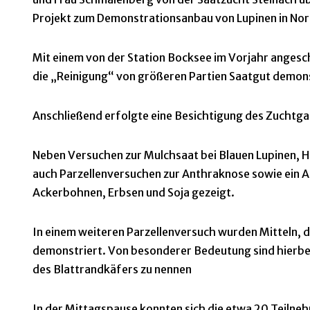
Projekt zum Demonstrationsanbau von Lupinen in No
Mit einem von der Station Bocksee im Vorjahr angesc
die „Reinigung“ von größeren Partien Saatgut demon
Anschließend erfolgte eine Besichtigung des Zuchtg
Neben Versuchen zur Mulchsaat bei Blauen Lupinen,
auch Parzellenversuchen zur Anthraknose sowie ein A
Ackerbohnen, Erbsen und Soja gezeigt.
In einem weiteren Parzellenversuch wurden Mitteln, d
demonstriert. Von besonderer Bedeutung sind hierbe
des Blattrandkäfers zu nennen
In der Mittagspause konnten sich die etwa 20 Teilneh