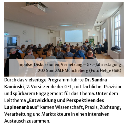
Impulse, Diskussionen, Vernetzung – GFL-Jahrestagung
2026 am ZALF Müncheberg (Foto Helge Flüß)
Durch das vielseitige Programm führte
Dr. Sandra
Kaminski
, 2. Vorsitzende der GFL, mit fachlicher Präzision
und spürbarem Engagement für das Thema. Unter dem
Leitthema
„Entwicklung und Perspektiven des
Lupinenanbaus“
kamen Wissenschaft, Praxis, Züchtung,
Verarbeitung und Marktakteure in einen intensiven
Austausch zusammen.