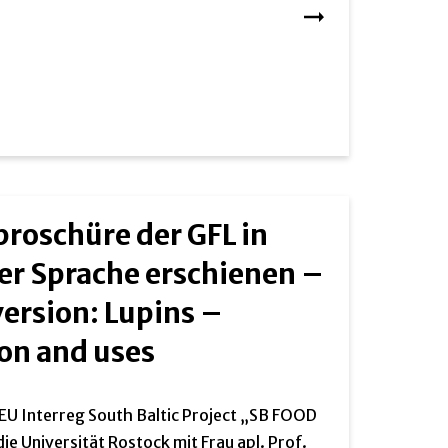
roschüre der GFL in
er Sprache erschienen –
version: Lupins –
ion and uses
U Interreg South Baltic Project „SB FOOD
ie Universität Rostock mit Frau apl. Prof.