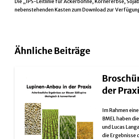
Die „IPS-Leitlinie für Ackerbohne, Körnererbse, Soja
nebenstehenden Kasten zum Download zur Verfügun
Ähnliche Beiträge
Broschü
der Prax
Im Rahmen eines
BMEL haben die 
und Lucas Langa
die Ergebnisse 