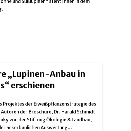
bohne und Süßlupinen“ steht Ihnen in dem
g.
re „Lupinen-Anbau in
is“ erschienen
 Projektes der Eiweißpflanzenstrategie des
Autoren der Broschüre, Dr. Harald Schmidt
nky von der Stiftung Ökologie & Landbau,
der ackerbaulichen Auswertung...