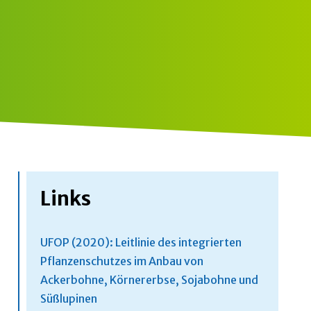
Links
UFOP (2020): Leitlinie des integrierten
Pflanzenschutzes im Anbau von
Ackerbohne, Körnererbse, Sojabohne und
Süßlupinen