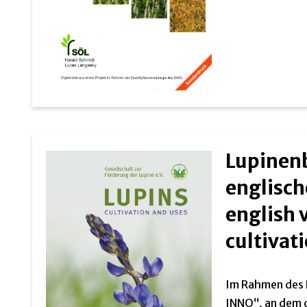
Lupinenb
englisch
english 
cultivat
Im Rahmen des E
INNO“, an dem d