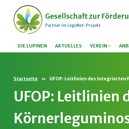
Gesellschaft zur Förderu
Zum
Inhalt
Partner im LeguNet-Projekt
springen
DIE LUPINEN
AKTUELLES
VEREIN
ANB
Startseite
»
UFOP: Leitlinien des Integrierten
UFOP: Leitlinien 
Körnerleguminos