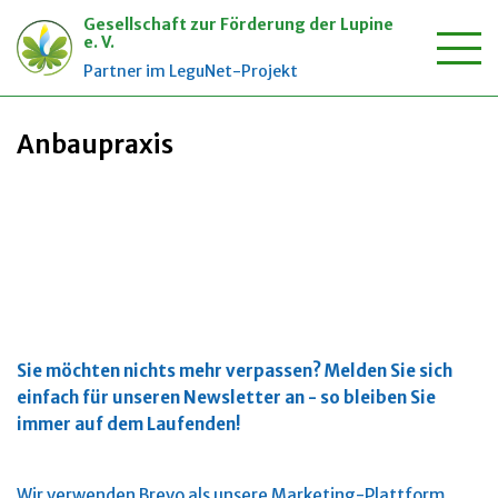
Gesellschaft zur Förderung der Lupine
e. V.
Zum
Partner im LeguNet-Projekt
Startseite
»
Anbaupraxis
Inhalt
springen
Anbaupraxis
Sie möchten nichts mehr verpassen?
Melden Sie sich
einfach für unseren Newsletter an - so bleiben Sie
immer auf dem Laufenden!
Wir verwenden Brevo als unsere Marketing-Plattform.